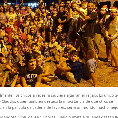
mente, los chicos a veces ni siquiera agarran el regalo. Lo único 
 Claudio, quien también destacó la importancia de que otros se
o en la película de cadena de favores, sería un mundo mucho mejo
 Mendoza 1458, de 9 a 13 horas. Claudio invita a quienes deseen ll