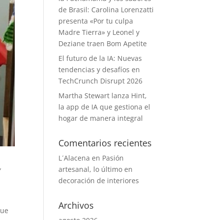
de Brasil: Carolina Lorenzatti
presenta «Por tu culpa
Madre Tierra» y Leonel y
Deziane traen Bom Apetite
El futuro de la IA: Nuevas
tendencias y desafíos en
TechCrunch Disrupt 2026
Martha Stewart lanza Hint,
la app de IA que gestiona el
hogar de manera integral
Comentarios recientes
L´Alacena
en
Pasión
artesanal, lo último en
y
decoración de interiores
Archivos
que