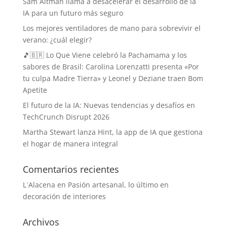
Sam Altman llama a desacelerar el desarrollo de la
IA para un futuro más seguro
Los mejores ventiladores de mano para sobrevivir el
verano: ¿cuál elegir?
🎵🇧🇷 Lo Que Viene celebró la Pachamama y los
sabores de Brasil: Carolina Lorenzatti presenta «Por
tu culpa Madre Tierra» y Leonel y Deziane traen Bom
Apetite
El futuro de la IA: Nuevas tendencias y desafíos en
TechCrunch Disrupt 2026
Martha Stewart lanza Hint, la app de IA que gestiona
el hogar de manera integral
Comentarios recientes
L´Alacena
en
Pasión artesanal, lo último en
decoración de interiores
Archivos