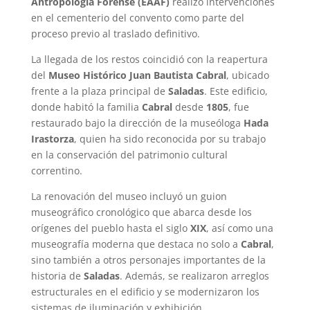
Antropología Forense (EAAF)
realizó intervenciones
en el cementerio del convento como parte del
proceso previo al traslado definitivo.
La llegada de los restos coincidió con la reapertura
del
Museo Histórico Juan Bautista Cabral
, ubicado
frente a la plaza principal de
Saladas
. Este edificio,
donde habitó la familia
Cabral
desde
1805
, fue
restaurado bajo la dirección de la museóloga
Hada
Irastorza
, quien ha sido reconocida por su trabajo
en la conservación del patrimonio cultural
correntino.
La renovación del museo incluyó un guion
museográfico cronológico que abarca desde los
orígenes del pueblo hasta el siglo
XIX
, así como una
museografía moderna que destaca no solo a
Cabral
,
sino también a otros personajes importantes de la
historia de
Saladas
. Además, se realizaron arreglos
estructurales en el edificio y se modernizaron los
sistemas de iluminación y exhibición.