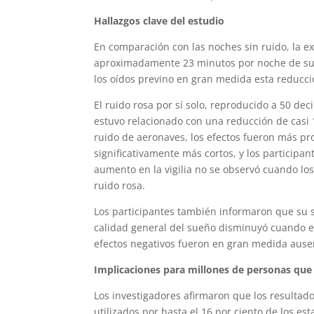
Hallazgos clave del estudio
En comparación con las noches sin ruido, la e
aproximadamente 23 minutos por noche de sue
los oídos previno en gran medida esta reducc
El ruido rosa por sí solo, reproducido a 50 d
estuvo relacionado con una reducción de casi
ruido de aeronaves, los efectos fueron más p
significativamente más cortos, y los participa
aumento en la vigilia no se observó cuando los
ruido rosa.
Los participantes también informaron que su s
calidad general del sueño disminuyó cuando es
efectos negativos fueron en gran medida ausen
Implicaciones para millones de personas qu
Los investigadores afirmaron que los resultado
utilizados por hasta el 16 por ciento de los e