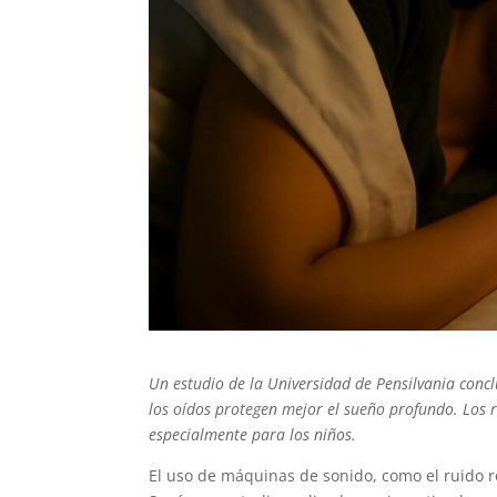
Un estudio de la Universidad de Pensilvania conc
los oídos protegen mejor el sueño profundo. Los r
especialmente para los niños.
El uso de máquinas de sonido, como el ruido r