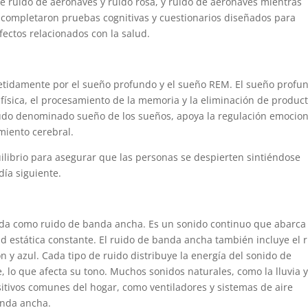
e ruido de aeronaves y ruido rosa, y ruido de aeronaves mientras
completaron pruebas cognitivas y cuestionarios diseñados para
efectos relacionados con la salud.
petidamente por el sueño profundo y el sueño REM. El sueño profu
ísica, el procesamiento de la memoria y la eliminación de produc
udo denominado sueño de los sueños, apoya la regulación emocion
imiento cerebral.
uilibrio para asegurar que las personas se despierten sintiéndose
ía siguiente.
cida como ruido de banda ancha. Es un sonido continuo que abarca
ad estática constante. El ruido de banda ancha también incluye el 
n y azul. Cada tipo de ruido distribuye la energía del sonido de
, lo que afecta su tono. Muchos sonidos naturales, como la lluvia y
sitivos comunes del hogar, como ventiladores y sistemas de aire
anda ancha.