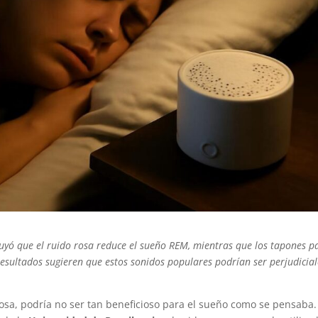
luyó que el ruido rosa reduce el sueño REM, mientras que los tapones p
esultados sugieren que estos sonidos populares podrían ser perjudicial
osa, podría no ser tan beneficioso para el sueño como se pensaba.