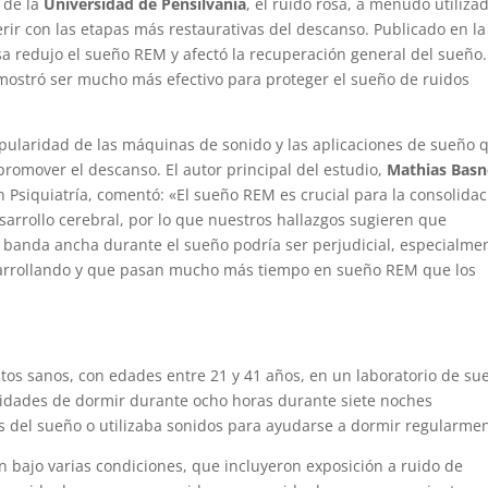
 de la
Universidad de Pensilvania
, el ruido rosa, a menudo utiliza
erir con las etapas más restaurativas del descanso. Publicado en la
osa redujo el sueño REM y afectó la recuperación general del sueño
emostró ser mucho más efectivo para proteger el sueño de ruidos
pularidad de las máquinas de sonido y las aplicaciones de sueño 
omover el descanso. El autor principal del estudio,
Mathias Basn
 Psiquiatría, comentó: «El sueño REM es crucial para la consolidac
sarrollo cerebral, por lo que nuestros hallazgos sugieren que
de banda ancha durante el sueño podría ser perjudicial, especialme
sarrollando y que pasan mucho más tiempo en sueño REM que los
ltos sanos, con edades entre 21 y 41 años, en un laboratorio de su
unidades de dormir durante ocho horas durante siete noches
s del sueño o utilizaba sonidos para ayudarse a dormir regularmen
n bajo varias condiciones, que incluyeron exposición a ruido de