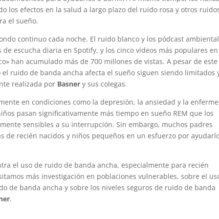
 los efectos en la salud a largo plazo del ruido rosa y otros ruido
a el sueño.
ondo continuo cada noche. El ruido blanco y los pódcast ambienta
s de escucha diaria en Spotify, y los cinco videos más populares en
co» han acumulado más de 700 millones de vistas. A pesar de este
el ruido de banda ancha afecta el sueño siguen siendo limitados 
nte realizada por
Basner
y sus colegas.
ente en condiciones como la depresión, la ansiedad y la enferm
niños pasan significativamente más tiempo en sueño REM que los
lmente sensibles a su interrupción. Sin embargo, muchos padres
s de recién nacidos y niños pequeños en un esfuerzo por ayudarl
ntra el uso de ruido de banda ancha, especialmente para recién
itamos más investigación en poblaciones vulnerables, sobre el us
uido de banda ancha y sobre los niveles seguros de ruido de banda
ner
.