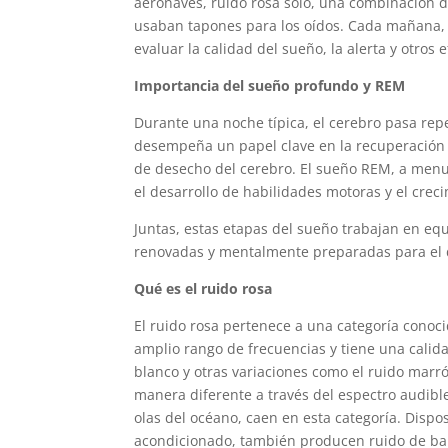
aeronaves, ruido rosa solo, una combinación d
usaban tapones para los oídos. Cada mañana, 
evaluar la calidad del sueño, la alerta y otros 
Importancia del sueño profundo y REM
Durante una noche típica, el cerebro pasa re
desempeña un papel clave en la recuperación f
de desecho del cerebro. El sueño REM, a men
el desarrollo de habilidades motoras y el crec
Juntas, estas etapas del sueño trabajan en eq
renovadas y mentalmente preparadas para el d
Qué es el ruido rosa
El ruido rosa pertenece a una categoría cono
amplio rango de frecuencias y tiene una calid
blanco y otras variaciones como el ruido marró
manera diferente a través del espectro audible
olas del océano, caen en esta categoría. Dispo
acondicionado, también producen ruido de b