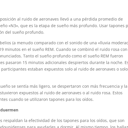
xposición al ruido de aeronaves llevó a una pérdida promedio de
ño «N3», que es la etapa de sueño más profundo. Usar tapones 
ión del sueño profundo.
ecibelios (a menudo comparado con el sonido de una «lluvia moderad
 19 minutos en el sueño REM. Cuando se combinó el ruido rosa con
ronunciados. Tanto el sueño profundo como el sueño REM fueron
ntes pasaron 15 minutos adicionales despiertos durante la noche. E
 participantes estaban expuestos solo al ruido de aeronaves o solo
ueño se sentía más ligero, se despertaron con más frecuencia y la
tuvieron expuestos al ruido de aeronaves o al ruido rosa. Estos
tes cuando se utilizaron tapones para los oídos.
e duermen
s respaldan la efectividad de los tapones para los oídos, que son
stadounidenses para ayudarles a dormir. Al mismo tiempo, los halla