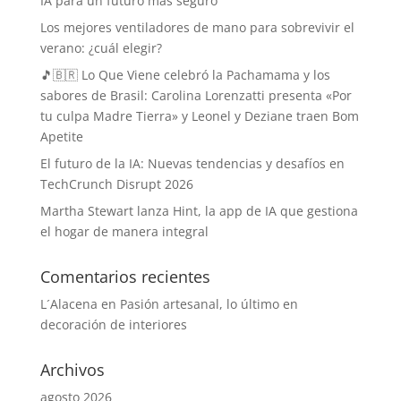
IA para un futuro más seguro
Los mejores ventiladores de mano para sobrevivir el
verano: ¿cuál elegir?
🎵🇧🇷 Lo Que Viene celebró la Pachamama y los
sabores de Brasil: Carolina Lorenzatti presenta «Por
tu culpa Madre Tierra» y Leonel y Deziane traen Bom
Apetite
El futuro de la IA: Nuevas tendencias y desafíos en
TechCrunch Disrupt 2026
Martha Stewart lanza Hint, la app de IA que gestiona
el hogar de manera integral
Comentarios recientes
L´Alacena
en
Pasión artesanal, lo último en
decoración de interiores
Archivos
agosto 2026