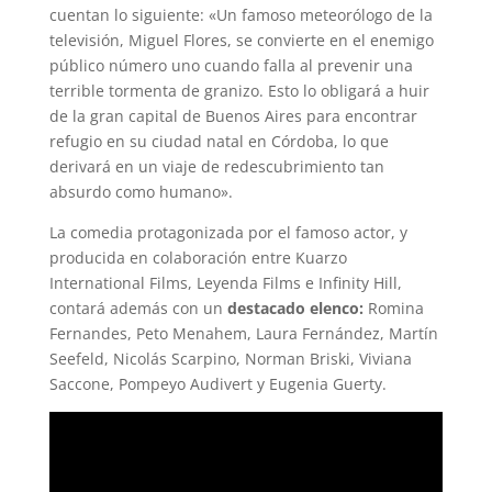
cuentan lo siguiente: «Un famoso meteorólogo de la
televisión, Miguel Flores, se convierte en el enemigo
público número uno cuando falla al prevenir una
terrible tormenta de granizo. Esto lo obligará a huir
de la gran capital de Buenos Aires para encontrar
refugio en su ciudad natal en Córdoba, lo que
derivará en un viaje de redescubrimiento tan
absurdo como humano».
La comedia protagonizada por el famoso actor, y
producida en colaboración entre Kuarzo
International Films, Leyenda Films e Infinity Hill,
contará además con un
destacado elenco:
Romina
Fernandes, Peto Menahem, Laura Fernández, Martín
Seefeld, Nicolás Scarpino, Norman Briski, Viviana
Saccone, Pompeyo Audivert y Eugenia Guerty.