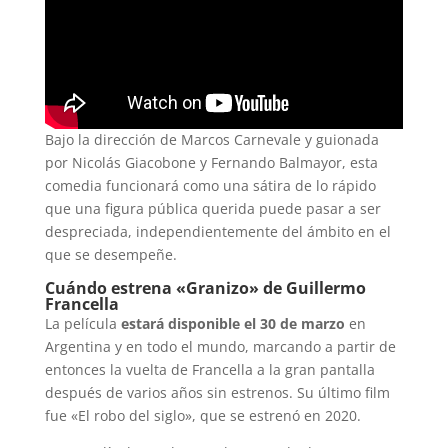
Bajo la dirección de Marcos Carnevale y guionada
por Nicolás Giacobone y Fernando Balmayor, esta
comedia funcionará como una sátira de lo rápido
que una figura pública querida puede pasar a ser
despreciada, independientemente del ámbito en el
que se desempeñe.
Cuándo estrena «Granizo» de Guillermo
Francella
La película
estará disponible el 30 de marzo
en
Argentina y en todo el mundo, marcando a partir de
entonces la vuelta de Francella a la gran pantalla
después de varios años sin estrenos. Su último film
fue «El robo del siglo», que se estrenó en 2020.