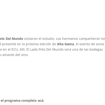
Polo Del Mundo
visitaron el estudio. Los hermanos compartieron lo
ará presente en la próxima edición de
Alta Gama
, el evento de vinos
io en el ECU
. Allí, El Lado Polo Del Mundo será una de las bodegas
co amante del vino
.
há el programa completo acá: