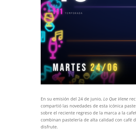
En su emisión del 24 de junio,
Lo Que Viene
rec
compartió las novedades de esta icónica paste
sobre el reciente regreso de la marca a la caf
combinan pastelería de alta calidad con café 
disfrute
.