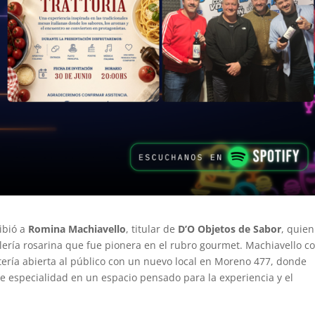
ibió a
Romina Machiavello
, titular de
D’O Objetos de Sabor
, quien
lería rosarina que fue pionera en el rubro gourmet. Machiavello c
etería abierta al público con un nuevo local en Moreno 477, donde
de especialidad en un espacio pensado para la experiencia y el